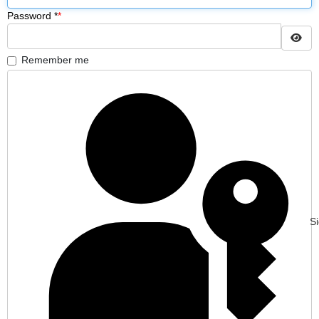
Password
*
Sh
Remember me
Si