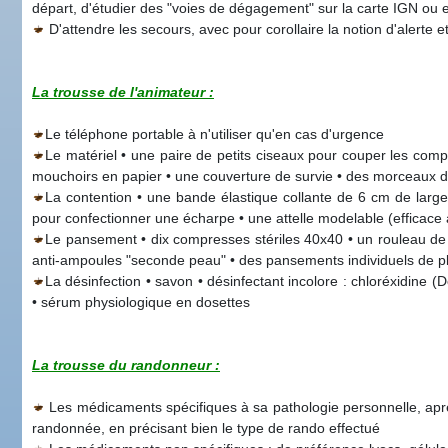
départ, d'étudier des "voies de dégagement" sur la carte IGN ou e
D'attendre les secours, avec pour corollaire la notion d'alerte
La trousse de l'animateur :
Le téléphone portable à n'utiliser qu'en cas d'urgence
Le matériel • une paire de petits ciseaux pour couper les comp
mouchoirs en papier • une couverture de survie • des morceaux d
La contention • une bande élastique collante de 6 cm de large
pour confectionner une écharpe • une attelle modelable (efficace a
Le pansement • dix compresses stériles 40x40 • un rouleau de
anti-ampoules "seconde peau" • des pansements individuels de plus
La désinfection • savon • désinfectant incolore : chloréxidine (
• sérum physiologique en dosettes
La trousse du randonneur :
Les médicaments spécifiques à sa pathologie personnelle, après
randonnée, en précisant bien le type de rando effectué