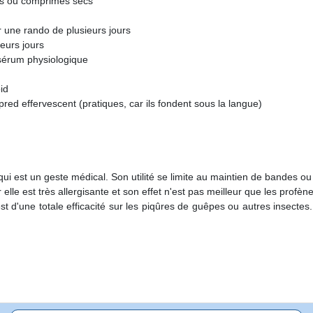
es ou comprimés secs
r une rando de plusieurs jours
ieurs jours
u sérum physiologique
id
ed effervescent (pratiques, car ils fondent sous la langue)
qui est un geste médical. Son utilité se limite au maintien de bandes 
elle est très allergisante et son effet n'est pas meilleur que les profène
 d'une totale efficacité sur les piqûres de guêpes ou autres insectes. E