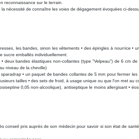
n reconnaissance sur le terrain.
 et la nécessité de connaître les voies de dégagement évoquées ci-dess
resses, les bandes, sinon les vêtements • des épingles à nourrice • 
e sucre emballés individuellement.
 • deux bandes élastiques non-collantes (type "Velpeau") de 6 cm de l
u niveau de la cheville)
 sparadrap • un paquet de bandes collantes de 5 mm pour fermer les
ieurs tailles • des sets de froid, à usage unique ou que l'on met au c
Dosiseptine 0,05 non-alcoolique), antiseptique le moins allergisant • é
 conseil pris auprès de son médecin pour savoir si son état de santé