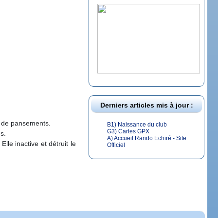
Derniers articles mis à jour :
ou de pansements.
B1) Naissance du club
G3) Cartes GPX
s.
A) Accueil Rando Echiré - Site
lle inactive et détruit le
Officiel