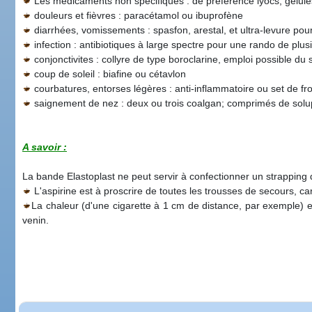
Les médicaments non spécifiques : de préférence lyocs, gélul
douleurs et fièvres : paracétamol ou ibuprofène
diarrhées, vomissements : spasfon, arestal, et ultra-levure pou
infection : antibiotiques à large spectre pour une rando de plus
conjonctivites : collyre de type boroclarine, emploi possible d
coup de soleil : biafine ou cétavlon
courbatures, entorses légères : anti-inflammatoire ou set de fro
saignement de nez : deux ou trois coalgan; comprimés de solupr
A savoir :
La bande Elastoplast ne peut servir à confectionner un strapping 
L'aspirine est à proscrire de toutes les trousses de secours, car 
La chaleur (d'une cigarette à 1 cm de distance, par exemple) est
venin.