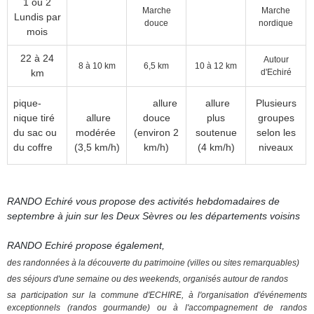
1 ou 2
Marche
Marche
Lundis par
douce
nordique
mois
22 à 24
Autour
8 à 10 km
6,5 km
10 à 12 km
km
d'Echiré
pique-
allure
allure
Plusieurs
nique tiré
allure
douce
plus
groupes
du
sac ou
modérée
(environ 2
soutenue
selon les
du coffre
(3,5 km/h)
km/h)
(4 km/h)
niveaux
RANDO Echiré vous propose des activités hebdomadaires de
septembre à juin sur les Deux Sèvres ou les départements voisins
RANDO Echiré propose également,
des randonnées à la découverte du patrimoine (villes ou sites remarquables)
des séjours d'une semaine ou des weekends, organisés autour de randos
sa participation sur la commune d'ECHIRE, à l'organisation d'événements
exceptionnels (randos gourmande) ou à l'accompagnement de randos