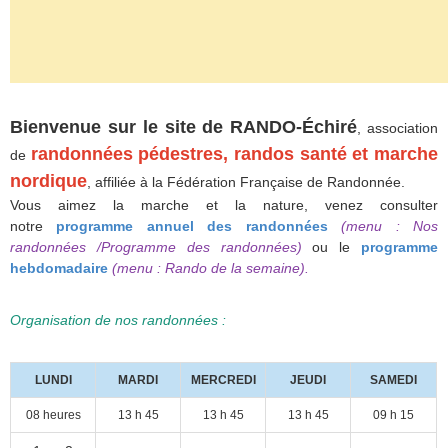
Bienvenue sur le site de RANDO-Échiré
, association
randonnées pédestres, randos santé et marche
de
nordique
, affiliée à la Fédération Française de Randonnée.
Vous aimez la marche et la nature, venez consulter
notre
programme annuel des randonnées
(menu : Nos
randonnées /Programme des randonnées)
ou le
programme
hebdomadaire
(menu : Rando de la semaine).
Organisation de nos randonnées :
LUNDI
MARDI
MERCREDI
JEUDI
SAMEDI
08 heures
13 h 45
13 h 45
13 h 45
09 h 15